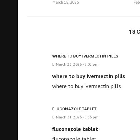
March 18, 2026
Feb
18
WHERE TO BUY IVERMECTIN PILLS
March 26, 2026 - 8:02 pm
where to buy ivermectin pills
where to buy ivermectin pills
FLUCONAZOLE TABLET
March 31, 2026 - 6:36 pm
fluconazole tablet
fluconazole tablet