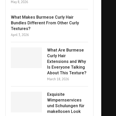
May 8, 2026
What Makes Burmese Curly Hair
Bundles Different From Other Curly
Textures?
April 3, 2026
What Are Burmese
Curly Hair
Extensions and Why
Is Everyone Talking
About This Texture?
March 18, 2026
Exquisite
Wimpernservices
und Schulungen für
makellosen Look